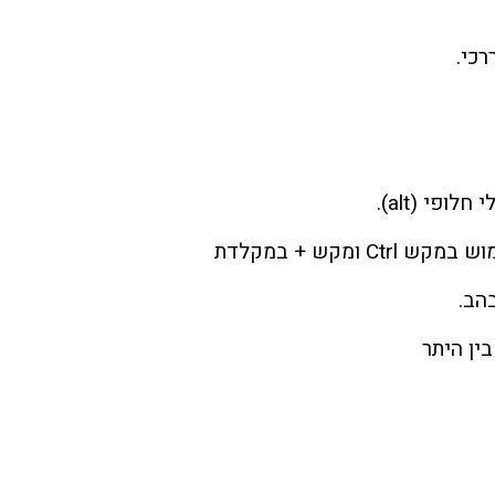
רכי.
פי (alt).
ומקש + במקלדת
הב.
ין היתר